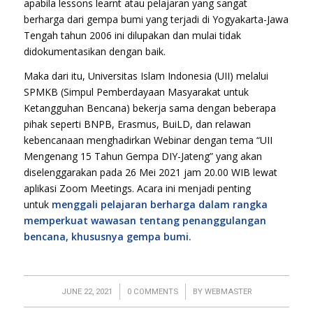
apabila
lessons learnt
atau pelajaran yang sangat
berharga dari gempa bumi yang terjadi di Yogyakarta-Jawa
Tengah tahun 2006 ini dilupakan dan mulai tidak
didokumentasikan dengan baik.
Maka dari itu, Universitas Islam Indonesia (UII) melalui
SPMKB (Simpul Pemberdayaan Masyarakat untuk
Ketangguhan Bencana) bekerja sama dengan beberapa
pihak seperti BNPB, Erasmus, BuiLD, dan relawan
kebencanaan menghadirkan Webinar dengan tema “UII
Mengenang 15 Tahun Gempa DIY-Jateng” yang akan
diselenggarakan pada 26 Mei 2021 jam 20.00 WIB lewat
aplikasi Zoom Meetings. Acara ini menjadi penting
untuk
menggali pelajaran berharga dalam rangka
memperkuat wawasan tentang penanggulangan
bencana, khususnya gempa bumi.
/
/
JUNE 22, 2021
0 COMMENTS
BY
WEBMASTER