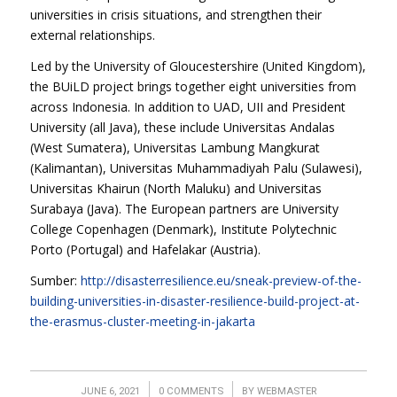
universities in crisis situations, and strengthen their
external relationships.
Led by the University of Gloucestershire (United Kingdom),
the BUiLD project brings together eight universities from
across Indonesia. In addition to UAD, UII and President
University (all Java), these include Universitas Andalas
(West Sumatera), Universitas Lambung Mangkurat
(Kalimantan), Universitas Muhammadiyah Palu (Sulawesi),
Universitas Khairun (North Maluku) and Universitas
Surabaya (Java). The European partners are University
College Copenhagen (Denmark), Institute Polytechnic
Porto (Portugal) and Hafelakar (Austria).
Sumber:
http://disasterresilience.eu/sneak-preview-of-the-
building-universities-in-disaster-resilience-build-project-at-
the-erasmus-cluster-meeting-in-jakarta
/
/
JUNE 6, 2021
0 COMMENTS
BY
WEBMASTER