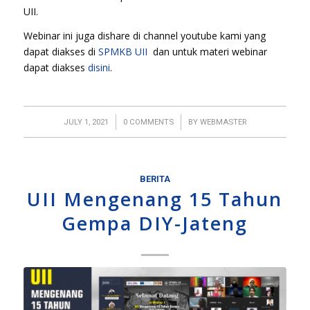
UII.
Webinar ini juga dishare di channel youtube kami yang
dapat diakses di
SPMKB UII
dan untuk materi webinar
dapat diakses
disini
.
/
/
JULY 1, 2021
0 COMMENTS
BY
WEBMASTER
BERITA
UII Mengenang 15 Tahun
Gempa DIY-Jateng