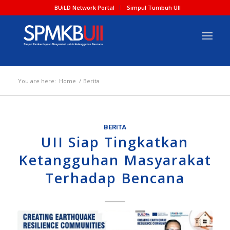
BUiLD Network Portal
Simpul Tumbuh UII
You are here:
Home
/
Berita
BERITA
UII Siap Tingkatkan
Ketangguhan Masyarakat
Terhadap Bencana