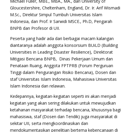
Michael Fuller, MBE., MBA., MA., dari University of
Gloucestershire, Cheltenham, England, Dr. Ir. Arif Wismadi
M.Sc., Direktur Simpul Tumbuh Universitas Islam
Indonesia, dan Prof. Ir Sarwidi MSCE., Ph.D, Pengarah
BNPB dan Profesor di UII.
Peserta yang hadir ada dari berbagai macam kalangan
diantaranya adalah anggota konsorsium BUiLD (
Building
Universities in Leading Disaster Resilience
), Direktorat
Mitigasi Bencana BNPB, Dinas Pekerjaan Umum dan
Penataan Ruang, Anggota FPTPRB (Forum Perguruan
Tinggi dalam Pengurangan Risiko Bencana), Dosen dan
staf Universitas Islam Indonesia, Mahasiswa Universitas
Islam Indonesia dan relawan.
Kedepannya, kegiatan-kegiatan seperti ini akan menjadi
kegiatan yang akan sering dilakukan untuk mewujudkan
ketahanan masyarakat terhadap bencana, khususnya bagi
mahasiswa, staf (Dosen dan Tendik) juga masyarakat di
sekitar UII, serta mengkoordinasikan dan
mendokumentasikan penelitian bertema kebencanaan di